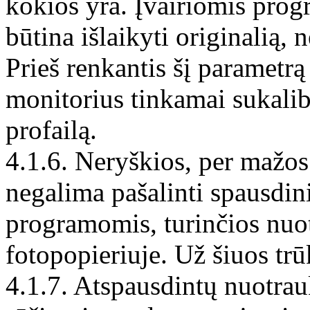
kokios yra. Įvairiomis pro
būtina išlaikyti originalią
Prieš renkantis šį parametrą 
monitorius tinkamai sukalib
profailą.
4.1.6. Neryškios, per mažos
negalima pašalinti spausdi
programomis, turinčios nuot
fotopopieriuje. Už šiuos tr
4.1.7. Atspausdintų nuotrau