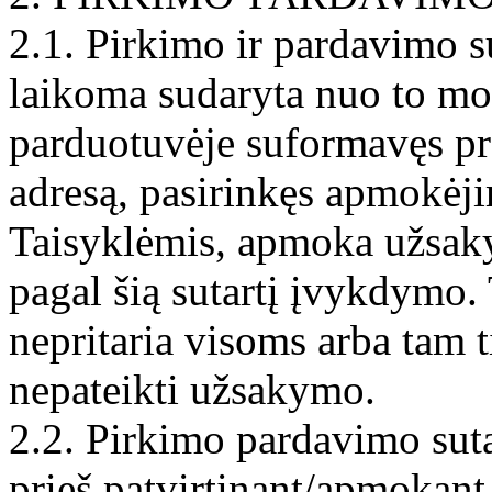
2.1. Pirkimo ir pardavimo su
laikoma sudaryta nuo to mom
parduotuvėje suformavęs pr
adresą, pasirinkęs apmokėji
Taisyklėmis, apmoka užsakym
pagal šią sutartį įvykdymo. T
nepritaria visoms arba tam ti
nepateikti užsakymo.
2.2. Pirkimo pardavimo sutar
prieš patvirtinant/apmokant