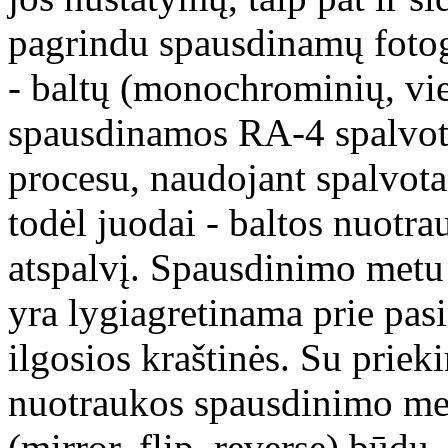
pagrindu spausdinamų fotogr
- baltų (monochrominių, vie
spausdinamos RA-4 spalvot
procesu, naudojant spalvotai
todėl juodai - baltos nuotra
atspalvį. Spausdinimo metu 
yra lygiagretinama prie pas
ilgosios kraštinės. Su priek
nuotraukos spausdinimo met
(mirror, flip, reverse) būdu