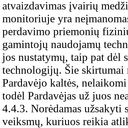
atvaizdavimas įvairių medži
monitoriuje yra neįmanomas 
perdavimo priemonių fizini
gamintojų naudojamų techno
jos nustatymų, taip pat dėl
technologijų. Šie skirtumai 
Pardavėjo kaltės, nelaikom
todėl Pardavėjas už juos ne
4.4.3. Norėdamas užsakyti s
veiksmų, kuriuos reikia atli