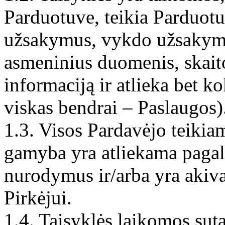
Parduotuve, teikia Parduot
užsakymus, vykdo užsakym
asmeninius duomenis, skait
informaciją ir atlieka bet k
viskas bendrai – Paslaugos)
1.3. Visos Pardavėjo teikia
gamyba yra atliekama pagal 
nurodymus ir/arba yra akivai
Pirkėjui.
1.4. Taisyklės laikomos sutar