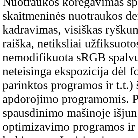
Nuotraukos koregavimas sp
skaitmeninės nuotraukos de
kadravimas, visiškas ryšku
raiška, netiksliai užfiksuoto
nemodifikuota sRGB spalvų 
neteisinga ekspozicija dėl 
parinktos programos ir t.t.)
apdorojimo programomis. P
spausdinimo mašinoje išjun
optimizavimo programos ir