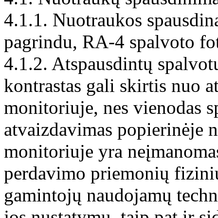
4.1.1. Nuotraukos spausdin
pagrindu, RA-4 spalvoto fo
4.1.2. Atspausdintų spalvot
kontrastas gali skirtis nuo 
monitoriuje, nes vienodas s
atvaizdavimas popierinėje n
monitoriuje yra neįmanomas 
perdavimo priemonių fizini
gamintojų naudojamų techno
jos nustatymų, taip pat ir s