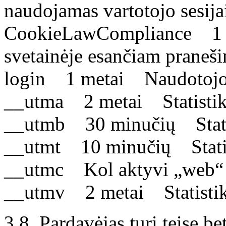
naudojamas vartotojo sesijai
CookieLawCompliance 1 
svetainėje esančiam praneš
login 1 metai Naudotojo 
__utma 2 metai Statisti
__utmb 30 minučių Stati
__utmt 10 minučių Stati
__utmc Kol aktyvi „web“ s
__utmv 2 metai Statisti
3.8. Pardavėjas turi teisę be