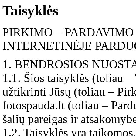
Taisyklės
PIRKIMO – PARDAVIMO 
INTERNETINĖJE PARDU
1. BENDROSIOS NUOST
1.1. Šios taisyklės (toliau –
užtikrinti Jūsų (toliau – Pir
fotospauda.lt (toliau – Pardu
šalių pareigas ir atsakomybe
1.2. Taisyklės yra taikomos,