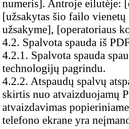
numeris]. Antroje eilutėje: 
[užsakytas šio failo vienetų 
užsakyme], [operatoriaus ko
4.2. Spalvota spauda iš PD
4.2.1. Spalvota spauda spau
technologijų pagrindu.
4.2.2. Atspaudų spalvų atspa
skirtis nuo atvaizduojamų P
atvaizdavimas popieriniame
telefono ekrane yra neįmano