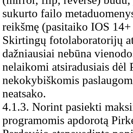
sukurto failo metaduomenys
reikšmę (pasitaiko IOS 14+ 
Skirtingų fotolaboratorijų 
dažniausiai nebūna vienodos
nelaikomi atsiradusiais dėl 
nekokybiškomis paslaugomis
neatsako.
4.1.3. Norint pasiekti mak
programomis apdorotą Pirk