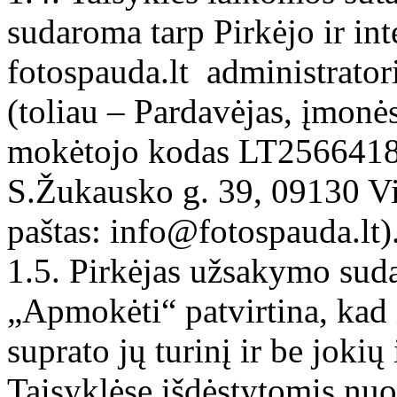
sudaroma tarp Pirkėjo ir in
fotospauda.lt administrat
(toliau – Pardavėjas, įmo
mokėtojo kodas LT25664181
S.Žukausko g. 39, 09130 Vil
paštas: info@fotospauda.lt)
1.5. Pirkėjas užsakymo su
„Apmokėti“ patvirtina, kad 
suprato jų turinį ir be jokių
Taisyklėse išdėstytomis nuos