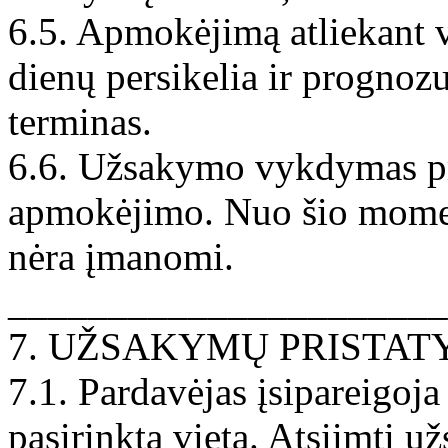
6.5. Apmokėjimą atliekant vė
dienų persikelia ir progn
terminas.
6.6. Užsakymo vykdymas pr
apmokėjimo. Nuo šio momen
nėra įmanomi.
______________________
7. UŽSAKYMŲ PRISTA
7.1. Pardavėjas įsipareigoja
pasirinkta vietą. Atsiimti u