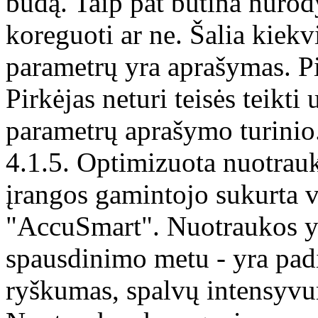
būdą. Taip pat būtina nurody
koreguoti ar ne. Šalia kiekv
parametrų yra aprašymas. Pi
Pirkėjas neturi teisės teikt
parametrų aprašymo turinio
4.1.5. Optimizuota nuotrauk
įrangos gamintojo sukurta 
"AccuSmart". Nuotraukos y
spausdinimo metu - yra padi
ryškumas, spalvų intensyv