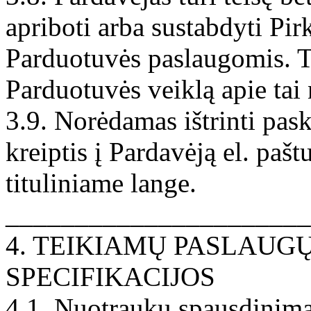
apriboti arba sustabdyti Pi
Parduotuvės paslaugomis. Tai
Parduotuvės veiklą apie tai
3.9. Norėdamas ištrinti pask
kreiptis į Pardavėją el. paš
tituliniame lange.
______________________
4. TEIKIAMŲ PASLAU
SPECIFIKACIJOS
4.1. Nuotraukų spausdinima