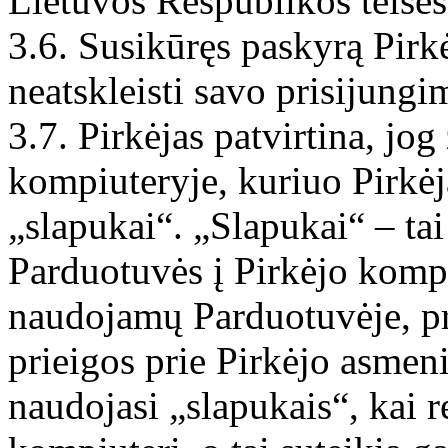
Lietuvos Respublikos teisės
3.6. Susikūręs paskyrą Pirk
neatskleisti savo prisijun
3.7. Pirkėjas patvirtina, jo
kompiuteryje, kuriuo Pirkėj
„slapukai“. „Slapukai“ – t
Parduotuvės į Pirkėjo kompi
naudojamų Parduotuvėje, pr
prieigos prie Pirkėjo asmen
naudojasi „slapukais“, kai r