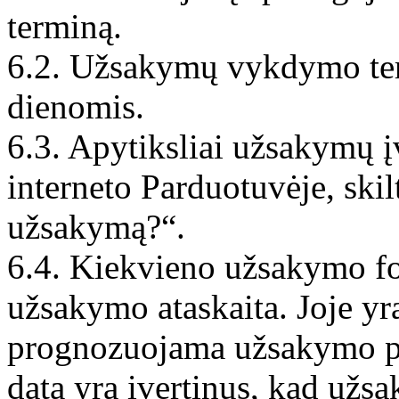
terminą.
6.2. Užsakymų vykdymo ter
dienomis.
6.3. Apytiksliai užsakymų 
interneto Parduotuvėje, ski
užsakymą?“.
6.4. Kiekvieno užsakymo f
užsakymo ataskaita. Joje yr
prognozuojama užsakymo pr
data yra įvertinus, kad užs