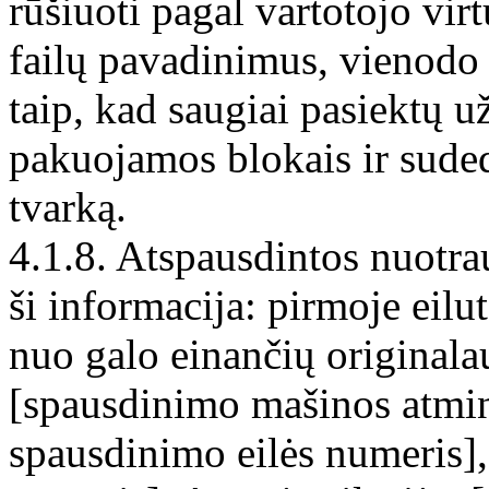
rūšiuoti pagal vartotojo vir
failų pavadinimus, vienod
taip, kad saugiai pasiektų 
pakuojamos blokais ir sude
tvarką.
4.1.8. Atspausdintos nuotr
ši informacija: pirmoje eil
nuo galo einančių originala
[spausdinimo mašinos atmin
spausdinimo eilės numeris],