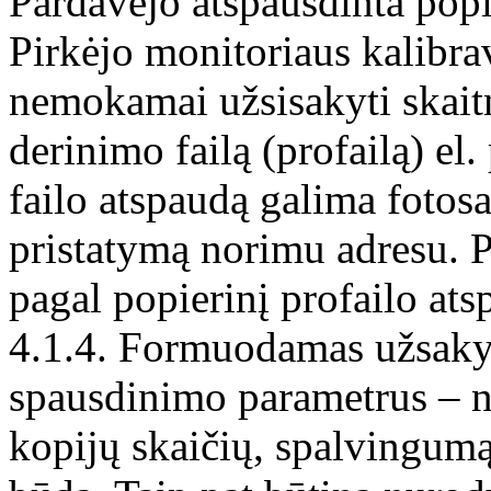
Pardavėjo atspausdinta popi
Pirkėjo monitoriaus kalibrav
nemokamai užsisakyti skaitm
derinimo failą (profailą) el.
failo atspaudą galima fotosa
pristatymą norimu adresu. 
pagal popierinį profailo ats
4.1.4. Formuodamas užsakym
spausdinimo parametrus – n
kopijų skaičių, spalvingumą