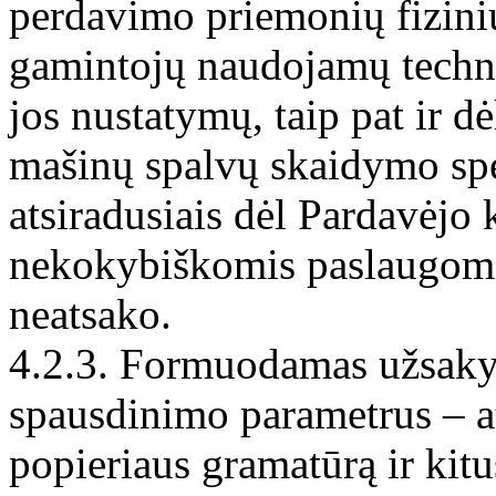
perdavimo priemonių fizini
gamintojų naudojamų techno
jos nustatymų, taip pat ir dė
mašinų spalvų skaidymo spe
atsiradusiais dėl Pardavėjo 
nekokybiškomis paslaugomis
neatsako.
4.2.3. Formuodamas užsakym
spausdinimo parametrus – at
popieriaus gramatūrą ir kit