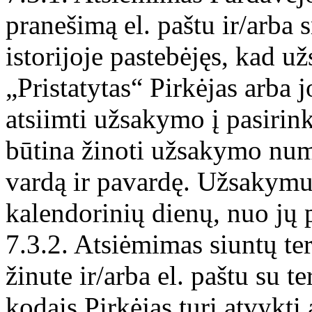
pranešimą el. paštu ir/arba
istorijoje pastebėjęs, kad
„Pristatytas“ Pirkėjas arba 
atsiimti užsakymo į pasirin
būtina žinoti užsakymo num
vardą ir pavardę. Užsakymus
kalendorinių dienų, nuo jų 
7.3.2. Atsiėmimas siuntų t
žinute ir/arba el. paštu su 
kodais Pirkėjas turi atvykti