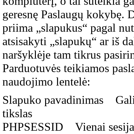
kompiuterį, o tai suteikia g
geresnę Paslaugų kokybę. D
priima „slapukus“ pagal nuty
atsisakyti „slapukų“ ar iš d
naršyklėje tam tikrus pasir
Parduotuvės teikiamos pasla
naudojimo lentelė:
Slapuko pavadinimas Gal
tikslas
PHPSESSID Vienai sesijai