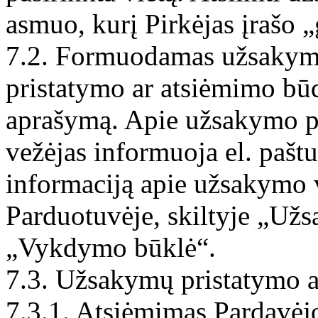
asmuo, kurį Pirkėjas įrašo 
7.2. Formuodamas užsakymą 
pristatymo ar atsiėmimo būdą
aprašymą. Apie užsakymo pr
vežėjas informuoja el. paštu
informaciją apie užsakymo 
Parduotuvėje, skiltyje „Užsa
„Vykdymo būklė“.
7.3. Užsakymų pristatymo a
7.3.1. Atsiėmimas Pardavėj