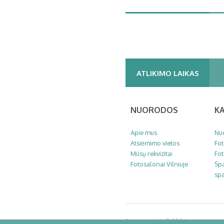
ATLIKIMO LAIKAS
NUORODOS
K
Apie mus
Nu
Atsiėmimo vietos
Fo
Mūsų rekvizitai
Fo
Fotosalonai Vilniuje
Spa
sp
Fotospauda.lt © 2026