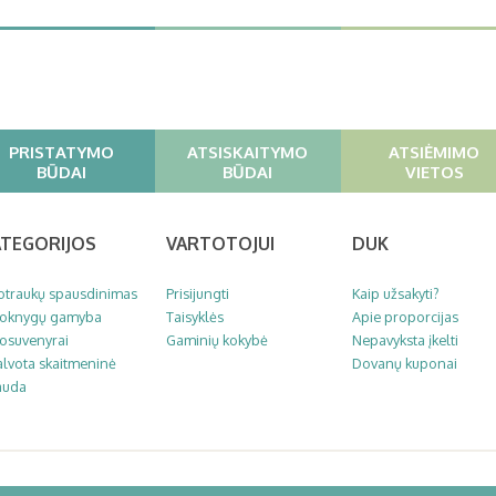
PRISTATYMO
ATSISKAITYMO
ATSIĖMIMO
BŪDAI
BŪDAI
VIETOS
ATEGORIJOS
VARTOTOJUI
DUK
otraukų spausdinimas
Prisijungti
Kaip užsakyti?
toknygų gamyba
Taisyklės
Apie proporcijas
tosuvenyrai
Gaminių kokybė
Nepavyksta įkelti
lvota skaitmeninė
Dovanų kuponai
auda