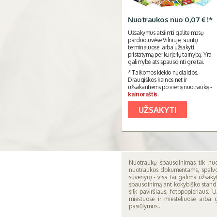
Nuotraukos nuo 0,07 € !*
Užsakymus atsiimti galite mūsų
parduotuvėse Vilniuje, siuntų
terminaluose arba užsakyti
pristatymą per kurjerių tarnybą. Yra
galimybė atsispausdinti greitai.
* Taikomos kiekio nuolaidos.
Draugiškos kainos net ir
užsakantiems po vieną nuotrauką -
kainoraštis
.
UŽSAKYTI
Nuotraukų spausdinimas tik nuo
nuotraukos dokumentams, spalvota
suvenyrų - visa tai galima užsak
spausdinimą ant kokybiško standart
silk paviršiaus, fotopopieriaus. 
miestuose ir miesteliuose arba
pasiūlymus...