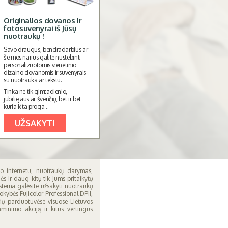
Originalios dovanos ir
Nuostabus akmens ir
S
fotosuvenyrai iš Jūsų
medžio suvenyras tik
s
nuotraukų !
29,99 € !
Ko
Savo draugus, bendradarbius ar
Didelė akmens plokštė, tonuotas
vie
šeimos narius galite nustebinti
medžio rėmas, dekoruota
sp
personalizuotomis vienetinio
pintomis virvėmis.
sto
dizaino dovanomis ir suvenyrais
int
Šis originalus akmens suvenyras
su nuotrauka ar tekstu.
Lie
gali tapti ne tik šaunia dovana
gau
Tinka ne tik gimtadienio,
artėjančių švenčių proga, bet ir
nam
jubiliejaus ar švenčių, bet ir bet
puikia interjero detale Jūsų
kuria kita proga...
namuose ar biure ...
Ti
UŽSAKYTI
UŽSAKYTI
o internetu, nuotraukų darymas,
 ir daug kitų tik Jums pritaikytų
stema galėsite užsakyti nuotraukų
okybės Fujicolor Professional DPII,
erių parduotuvėse visuose Lietuvos
inimo akciją ir kitus vertingus