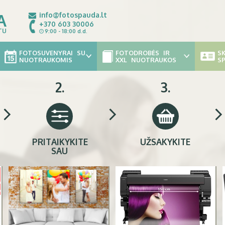
A
info@fotospauda.lt
+370 603 30006
TU
9:00 - 18:00 d.d.
FOTOSUVENYRAI SU
FOTODROBĖS IR
S
NUOTRAUKOMIS
XXL NUOTRAUKOS
S
2.
3.
PRITAIKYKITE
UŽSAKYKITE
SAU