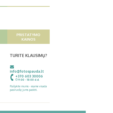
PRISTATYMO
KAINOS
TURITE KLAUSIMŲ?
info@fotospauda.lt
+370 603 30006
9:00 - 18:00 d.d.
Rašykite mums - esame visada
pasiruošę jums padėti.