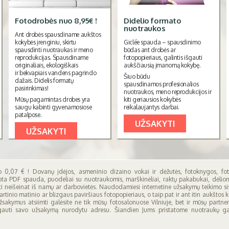
Fotodrobės nuo 8,95€ !
Didelio formato
nuotraukos
Ant drobės spausdiname aukštos
kokybės įrenginiu, skirtu
Giclée spauda – spausdinimo
spausdinti nuotraukas ir meno
būdas ant drobės ar
reprodukcijas. Spausdiname
fotopopieriaus, galintis išgauti
originaliais, ekologiškais
aukščiausią įmanomą kokybę.
ir bekvapiais vandens pagrindo
Šiuo būdu
dažais. Didelis formatų
spausdinamos profesionalios
pasirinkimas!
nuotraukos, meno reprodukcijos ir
Mūsų pagamintas drobes yra
kiti geriausios kokybės
saugu kabinti gyvenamosiose
reikalaujantys darbai.
patalpose.
UŽSAKYTI
UŽSAKYTI
 0,07 € ! Dovanų įdėjos, asmeninio dizaino vokai ir dėžutės, fotoknygos, fot
 PDF spauda, puodeliai su nuotraukomis, marškinėliai, raktų pakabukai, dėlionės
yti neišeinat iš namų ar darbovietės. Naudodamiesi internetine užsakymų teikimo si
inio matinio ar blizgaus paviršiaus fotopopieriaus, o taip pat ir ant itin aukštos k
Užsakymus atsiimti galėsite ne tik mūsų fotosalonuose Vilniuje, bet ir mūsų partn
 gauti savo užsakymą nurodytu adresu. Šiandien Jums pristatome nuotraukų gam