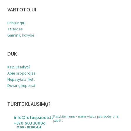
VARTOTOJUI
Prisijungti
Taisyklės
Gaminių kokybė
DUK
Kaip užsakyti?
Apie proporcijas
Nepavyksta įkelti
Dovanų kuponai
TURITE KLAUSIMŲ?
Rašykite mums - esame visada pasiruošę jums
info@fotospauda.lt
padėti.
+370 603 30006
9:00 - 18:00 d.d.