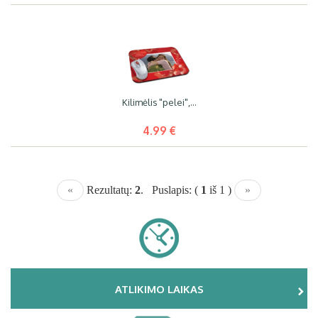
Kilimėlis "pelei",...
4.99 €
«
Rezultatų:
2
. Puslapis: (
1
iš 1 )
»
ATLIKIMO LAIKAS