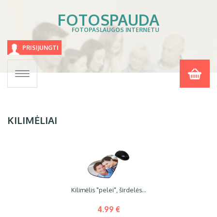
FOTOSPAUDA
FOTOPASLAUGOS INTERNETU
PRISIJUNGTI
Toggle
navigation
KILIMĖLIAI
Kilimėlis "pelei", širdelės...
4.99 €