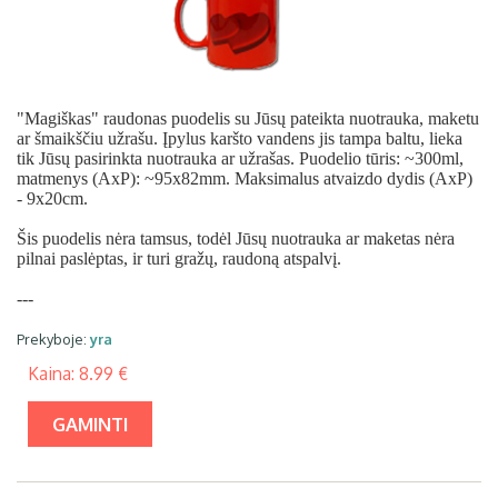
"Magiškas" raudonas puodelis su Jūsų pateikta nuotrauka, maketu
ar šmaikščiu užrašu. Įpylus karšto vandens jis tampa baltu, lieka
tik Jūsų pasirinkta nuotrauka ar užrašas. Puodelio tūris: ~300ml,
matmenys (AxP): ~95x82mm. Maksimalus atvaizdo dydis (AxP)
- 9x20cm.
Šis puodelis nėra tamsus, todėl Jūsų nuotrauka ar maketas nėra
pilnai paslėptas, ir turi gražų, raudoną atspalvį.
---
Prekyboje:
yra
Kaina: 8.99 €
GAMINTI