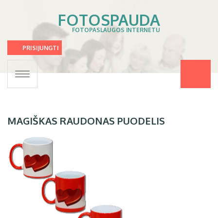
FOTOSPAUDA
FOTOPASLAUGOS INTERNETU
PRISIJUNGTI
Toggle
navigation
MAGIŠKAS RAUDONAS PUODELIS