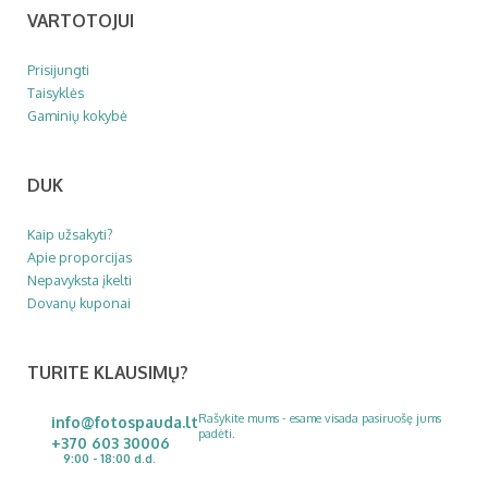
VARTOTOJUI
Prisijungti
Taisyklės
Gaminių kokybė
DUK
Kaip užsakyti?
Apie proporcijas
Nepavyksta įkelti
Dovanų kuponai
TURITE KLAUSIMŲ?
Rašykite mums - esame visada pasiruošę jums
info@fotospauda.lt
padėti.
+370 603 30006
9:00 - 18:00 d.d.