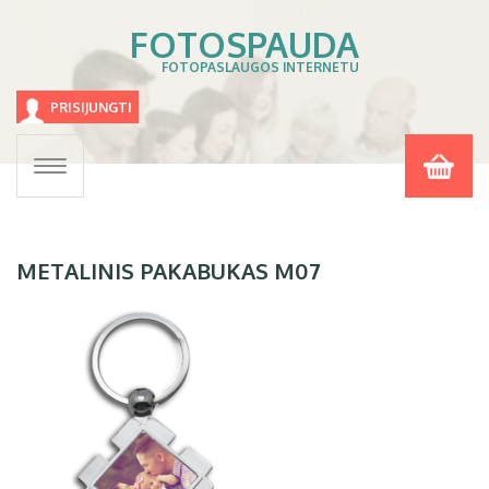
FOTOSPAUDA
FOTOPASLAUGOS INTERNETU
PRISIJUNGTI
Toggle
navigation
METALINIS PAKABUKAS M07