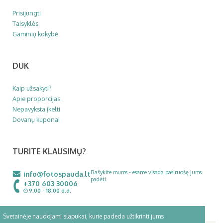
Prisijungti
Taisyklės
Gaminių kokybė
DUK
Kaip užsakyti?
Apie proporcijas
Nepavyksta įkelti
Dovanų kuponai
TURITE KLAUSIMŲ?
Rašykite mums - esame visada pasiruošę jums
info@fotospauda.lt
padėti.
+370 603 30006
9:00 - 18:00 d.d.
Svetainėje naudojami slapukai, kurie padeda užtikrinti jums